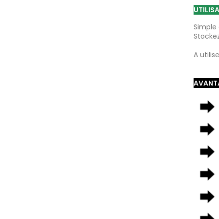
UTILIS
Simple à
Stockez
A utili
AVANTA