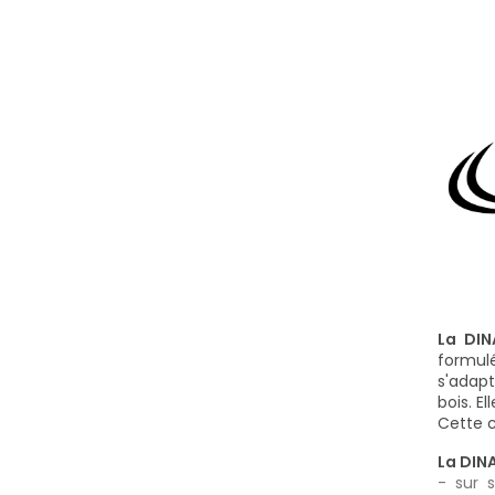
La DI
formulé
s'adapt
bois. E
Cette c
La DI
- sur 