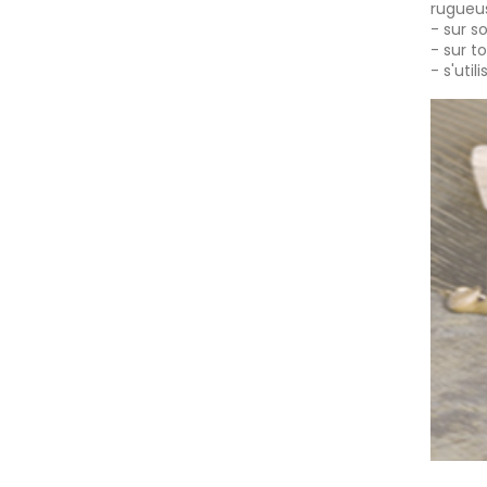
rugueu
- sur s
- sur t
- s'uti