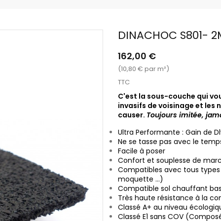
DINACHOC S801- 
162,00 €
(10,80 € par m²)
TTC
C'est la sous-couche qui vou
invasifs de voisinage et les
causer.
Toujours imitée, jam
Ultra Performante : Gain de D
Ne se tasse pas avec le temp
Facile à poser
Confort et souplesse de mar
Compatibles avec tous types d
moquette ...)
Compatible sol chauffant ba
Très haute résistance à la c
Classé A+ au niveau écologiq
Classé E1 sans COV (Composé