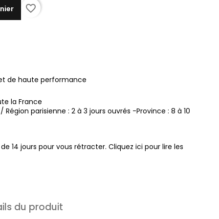
favorite_border
nier
é et de haute performance
ute la France
s / Région parisienne : 2 à 3 jours ouvrés -Province : 8 à 10
de 14 jours pour vous rétracter. Cliquez ici pour lire les
ils du produit