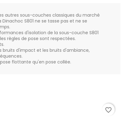
les autres sous-couches classiques du marché
la Dinachoc S801 ne se tasse pas et ne se
emps.
rformances d'isolation de la sous-couche S801
les règles de pose sont respectées.
ts.
s bruits d'impact et les bruits d'ambiance,
fréquences.
n pose flottante qu'en pose collée.
favorite_border