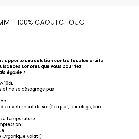
2MM - 100% CAOUTCHOUC
s apporte une solution contre tous les bruits
 nuisances sonores que vous pourriez
ais égalée !
lw 18dB
s et ne se désagrège pas
che
e revêtement de sol (Parquet, carrelage, lino,
sse température
ompression
ue
 Organique Volatil)