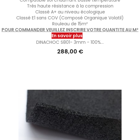
Très haute résistance à la compression
Classé A+ au niveau écologique
Classé E1 sans COV (Composé Organique Volatil)
Rouleau de 15m²
POUR COMMANDER VEUILLEZ INSCRIRE VOTRE QUANTITE AU M²
En savoir plus
DINACHOC S801- 3mm - 100%...
Prix
288,00 €